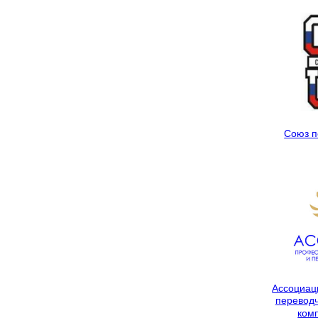
Союз п
Ассоциац
переводч
ком