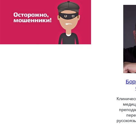
Бор
Клиническ
медиц
препода
пере
русскояз