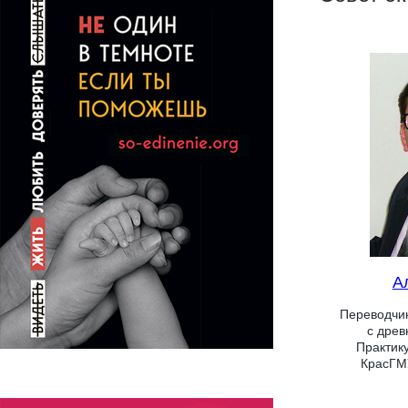
А
Переводчик
с древ
Практик
КрасГМУ