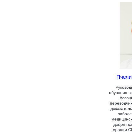
Пчели
Руковод
обучения в
Ассоц
переводчик
доказател
заболе
медицинск
доцент к
терапии С