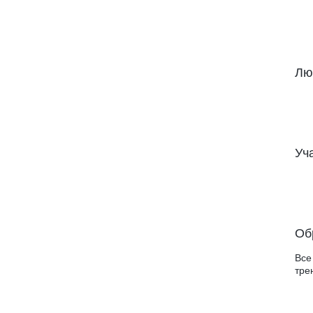
Лю
Уч
Об
Все
тре